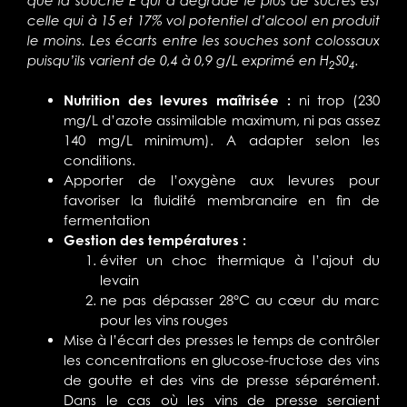
que la souche E qui a dégradé le plus de sucres est
celle qui à 15 et 17% vol potentiel d’alcool en produit
le moins. Les écarts entre les souches sont colossaux
puisqu’ils varient de 0,4 à 0,9 g/L exprimé en H
S0
.
2
4
Nutrition des levures maîtrisée :
ni trop (230
mg/L d’azote assimilable maximum, ni pas assez
140 mg/L minimum). A adapter selon les
conditions.
Apporter de l’oxygène aux levures pour
favoriser la fluidité membranaire en fin de
fermentation
Gestion des températures :
éviter un choc thermique à l’ajout du
levain
ne pas dépasser 28°C au cœur du marc
pour les vins rouges
Mise à l’écart des presses le temps de contrôler
les concentrations en glucose-fructose des vins
de goutte et des vins de presse séparément.
Dans le cas où les vins de presse seraient