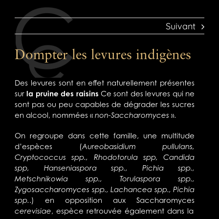
Suivant
Dompter les levures indigènes
Des levures sont en effet naturellement présentes
sur
la pruine des raisins
Ce sont des levures qui ne
sont pas ou peu capables de dégrader les sucres
en alcool, nommées «
non-Saccharomyces
».
On regroupe dans cette famille, une multitude
d’espèces (
Aureobasidium pullulans,
Cryptococcus spp., Rhodotorula spp, Candida
spp, Hanseniaspora spp., Pichia spp.,
Metschnikowia spp., Torulaspora spp.,
Zygosaccharomyces spp., Lachancea spp., Pichia
spp.
.) en opposition aux Saccharomyces
cerevisiae
, espèce retrouvée également dans la