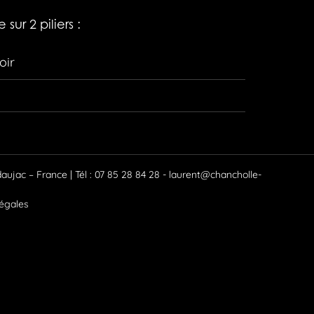
sur 2 piliers :
oir
ujac – France | Tél : 07 85 28 84 28 -
laurent@chancholle-
égales