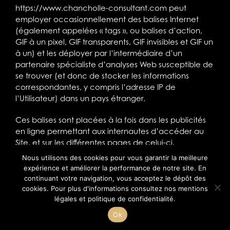
https://www.chancholle-consultant.com
peut
employer occasionnellement des balises Internet
(également appelées « tags », ou balises d’action,
GIF à un pixel, GIF transparents, GIF invisibles et GIF un
à un) et les déployer par l’intermédiaire d’un
partenaire spécialiste d’analyses Web susceptible de
se trouver (et donc de stocker les informations
correspondantes, y compris l’adresse IP de
l’Utilisateur) dans un pays étranger.
Ces balises sont placées à la fois dans les publicités
en ligne permettant aux internautes d’accéder au
Site, et sur les différentes pages de celui-ci.
Nous utilisons des cookies pour vous garantir la meilleure
Cette technologie permet
expérience et améliorer la performance de notre site. En
à
https://www.chancholle-consultant.com
d’évaluer
continuant votre navigation, vous acceptez le dépôt des
les réponses des visiteurs face au Site et l’efficacité
cookies. Pour plus d'informations consultez nos
mentions
de ses actions (par exemple, le nombre de fois où
légales et politique de confidentialité
.
une page est ouverte et les informations consultées),
Ok
ainsi que l’utilisation de ce Site par l’Utilisateur.